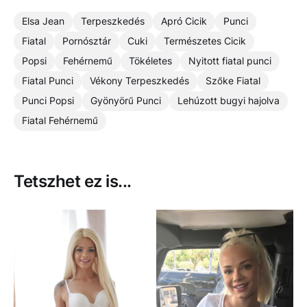
Elsa Jean
Terpeszkedés
Apró Cicik
Punci
Fiatal
Pornósztár
Cuki
Természetes Cicik
Popsi
Fehérnemű
Tökéletes
Nyitott fiatal punci
Fiatal Punci
Vékony Terpeszkedés
Szőke Fiatal
Punci Popsi
Gyönyörű Punci
Lehúzott bugyi hajolva
Fiatal Fehérnemű
Tetszhet ez is...