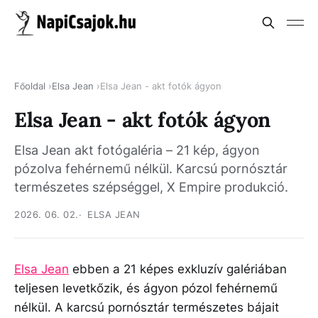
Főoldal
Elsa Jean
Elsa Jean - akt fotók ágyon
Elsa Jean - akt fotók ágyon
Elsa Jean akt fotógaléria – 21 kép, ágyon
pózolva fehérnemű nélkül. Karcsú pornósztár
természetes szépséggel, X Empire produkció.
2026. 06. 02.
ELSA JEAN
Elsa Jean
ebben a 21 képes exkluzív galériában
teljesen levetkőzik, és ágyon pózol fehérnemű
nélkül. A karcsú pornósztár természetes bájait