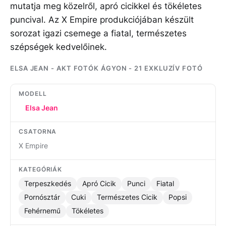
mutatja meg közelről, apró cicikkel és tökéletes
puncival. Az X Empire produkciójában készült
sorozat igazi csemege a fiatal, természetes
szépségek kedvelőinek.
ELSA JEAN - AKT FOTÓK ÁGYON - 21 EXKLUZÍV FOTÓ
MODELL
Elsa Jean
CSATORNA
X Empire
KATEGÓRIÁK
Terpeszkedés
Apró Cicik
Punci
Fiatal
Pornósztár
Cuki
Természetes Cicik
Popsi
Fehérnemű
Tökéletes