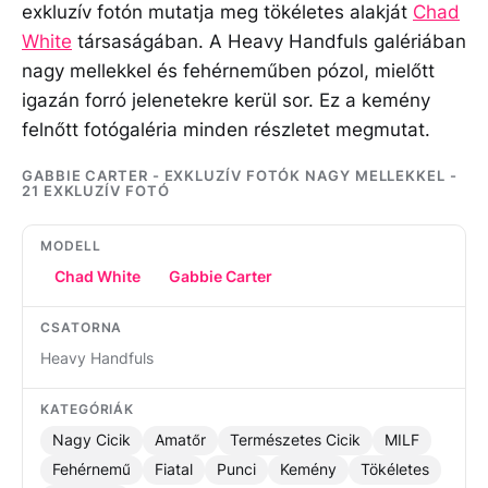
exkluzív fotón mutatja meg tökéletes alakját
Chad
White
társaságában. A Heavy Handfuls galériában
nagy mellekkel és fehérneműben pózol, mielőtt
igazán forró jelenetekre kerül sor. Ez a kemény
felnőtt fotógaléria minden részletet megmutat.
GABBIE CARTER - EXKLUZÍV FOTÓK NAGY MELLEKKEL -
21 EXKLUZÍV FOTÓ
MODELL
Chad White
Gabbie Carter
CSATORNA
Heavy Handfuls
KATEGÓRIÁK
Nagy Cicik
Amatőr
Természetes Cicik
MILF
Fehérnemű
Fiatal
Punci
Kemény
Tökéletes