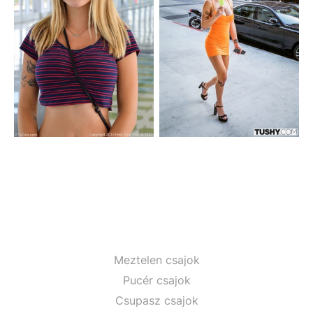
Meztelen csajok
Pucér csajok
Csupasz csajok