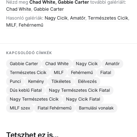
Nézd meg
Chad White, Gabbie Carter
további galériáit:
Chad White
,
Gabbie Carter
Hasonló galériák:
Nagy Cicik
,
Amatőr
,
Természetes Cicik
,
MILF
,
Fehérnemű
KAPCSOLÓDÓ CÍMKÉK
Gabbie Carter
Chad White
Nagy Cicik
Amatőr
Természetes Cicik
MILF
Fehérnemű
Fiatal
Punci
Kemény
Tökéletes
Elélvezés
Dús keblű Fiatal
Nagy Természetes Cicik Fiatal
Nagy Természetes Cicik
Nagy Cicik Fiatal
MILF szex
Fiatal Fehérnemű
Barnulási vonalak
Tetszhet ez is...