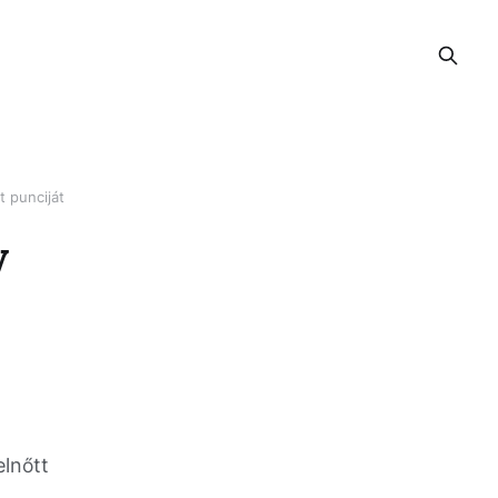
t punciját
y
elnőtt