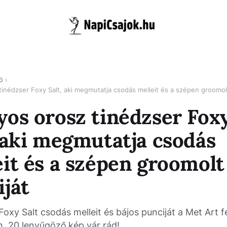
ó
tinédzser Foxy Salt, aki megmutatja csodás melleit és a szépen groomol
yos orosz tinédzser Fox
, aki megmutatja csodás
eit és a szépen groomolt
iját
Foxy Salt csodás melleit és bájos punciját a Met Art f
n. 20 lenyűgöző kép vár rád!