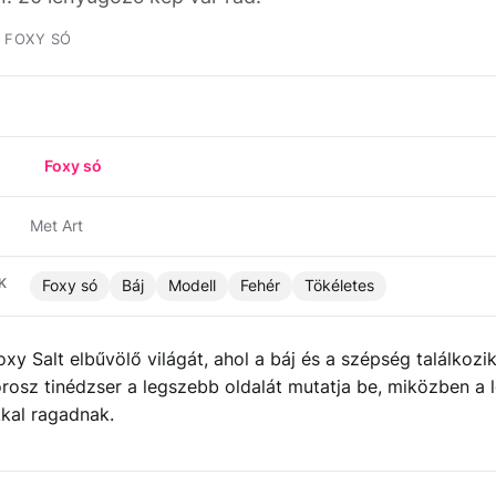
FOXY SÓ
Foxy só
Met Art
K
Foxy só
Báj
Modell
Fehér
Tökéletes
oxy Salt elbűvölő világát, ahol a báj és a szépség találkozik
rosz tinédzser a legszebb oldalát mutatja be, miközben a
kal ragadnak.