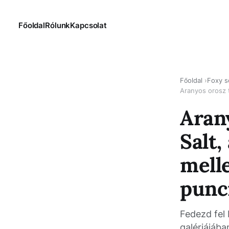
Főoldal
Rólunk
Kapcsolat
Főoldal
Foxy s
Aranyos orosz 
Aran
Salt
mell
punc
Fedezd fel 
galériájába