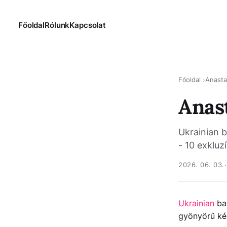
Főoldal
Rólunk
Kapcsolat
Főoldal
Anasta
Anast
Ukrainian b
- 10 exkluz
2026. 06. 03.
Ukrainian
ba
gyönyörű kép