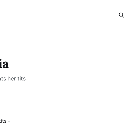
ia
ts her tits
its -