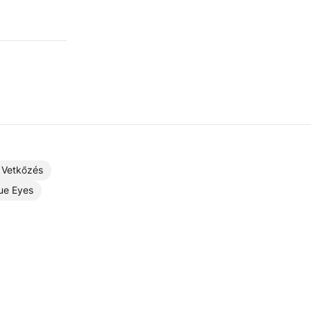
Vetkőzés
lue Eyes