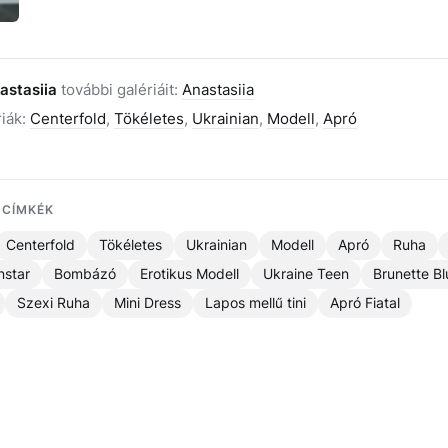
astasiia
további galériáit:
Anastasiia
riák:
Centerfold
,
Tökéletes
,
Ukrainian
,
Modell
,
Apró
 CÍMKÉK
Centerfold
Tökéletes
Ukrainian
Modell
Apró
Ruha
nstar
Bombázó
Erotikus Modell
Ukraine Teen
Brunette B
Szexi Ruha
Mini Dress
Lapos mellű tini
Apró Fiatal