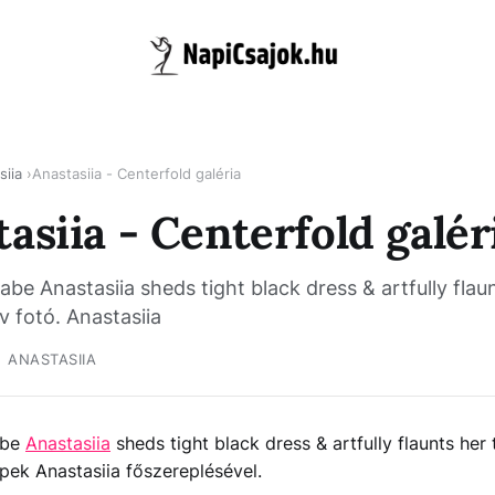
siia
Anastasiia - Centerfold galéria
asiia - Centerfold galér
abe Anastasiia sheds tight black dress & artfully flaun
ív fotó. Anastasiia
ANASTASIIA
be
Anastasiia
sheds tight black dress & artfully flaunts her t
ek Anastasiia főszereplésével.