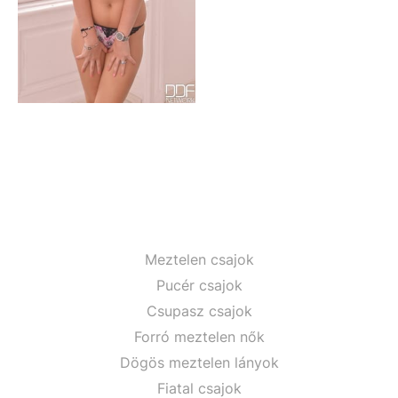
Meztelen csajok
Pucér csajok
Csupasz csajok
Forró meztelen nők
Dögös meztelen lányok
Fiatal csajok