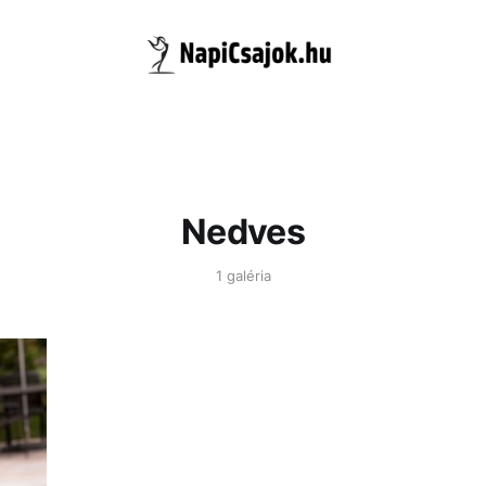
Nedves
1 galéria