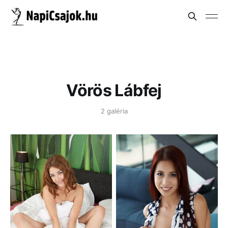
Vörös Lábfej
2 galéria