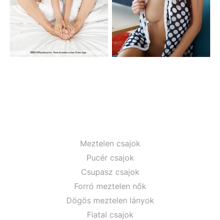
Meztelen csajok
Pucér csajok
Csupasz csajok
Forró meztelen nők
Dögös meztelen lányok
Fiatal csajok