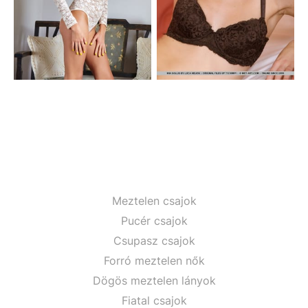
Meztelen csajok
Pucér csajok
Csupasz csajok
Forró meztelen nők
Dögös meztelen lányok
Fiatal csajok