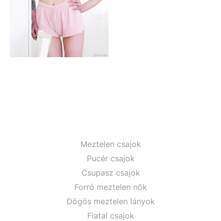
Meztelen csajok
Pucér csajok
Csupasz csajok
Forró meztelen nők
Dögös meztelen lányok
Fiatal csajok