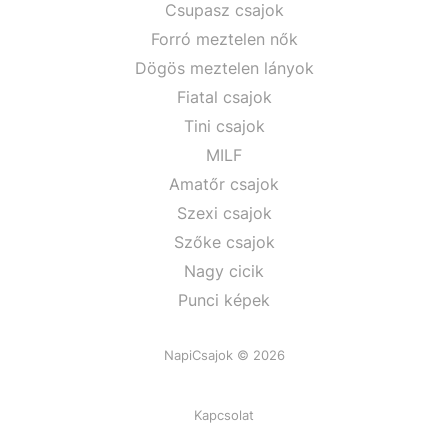
Csupasz csajok
Forró meztelen nők
Dögös meztelen lányok
Fiatal csajok
Tini csajok
MILF
Amatőr csajok
Szexi csajok
Szőke csajok
Nagy cicik
Punci képek
NapiCsajok © 2026
Kapcsolat