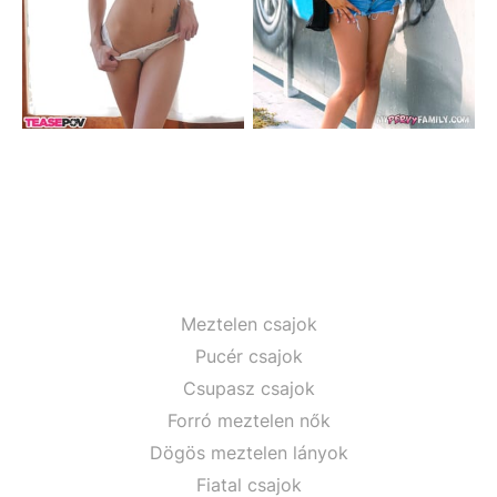
Meztelen csajok
Pucér csajok
Csupasz csajok
Forró meztelen nők
Dögös meztelen lányok
Fiatal csajok