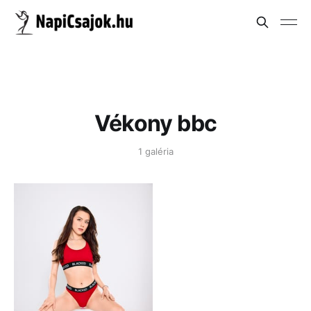
Vékony bbc
1 galéria