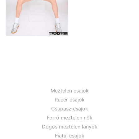
Meztelen csajok
Pucér csajok
Csupasz csajok
Forró meztelen nők
Dögös meztelen lányok
Fiatal csajok