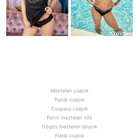
Meztelen csajok
Pucér csajok
Csupasz csajok
Forró meztelen nők
Dögös meztelen lányok
Fiatal csajok