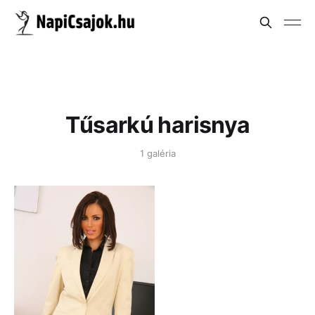
Tűsarkú harisnya
1 galéria