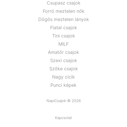
Csupasz csajok
Forró meztelen nők
Dögös meztelen lányok
Fiatal csajok
Tini csajok
MILF
Amatőr csajok
Szexi csajok
Szőke csajok
Nagy cicik
Punci képek
NapiCsajok © 2026
Kapcsolat