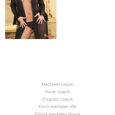
Meztelen csajok
Pucér csajok
Csupasz csajok
Forró meztelen nők
Dögös meztelen lányok