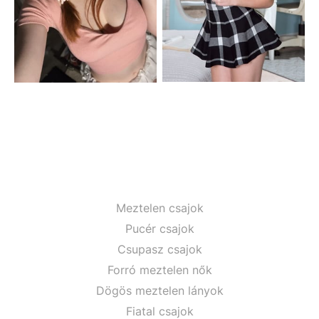
Meztelen csajok
Pucér csajok
Csupasz csajok
Forró meztelen nők
Dögös meztelen lányok
Fiatal csajok