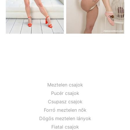
Meztelen csajok
Pucér csajok
Csupasz csajok
Forró meztelen nők
Dögös meztelen lányok
Fiatal csajok