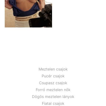
Meztelen csajok
Pucér csajok
Csupasz csajok
Forró meztelen nők
Dögös meztelen lányok
Fiatal csajok