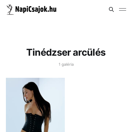
Tinédzser arcülés
1 galéria