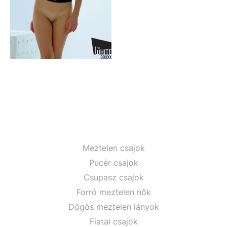
Meztelen csajok
Pucér csajok
Csupasz csajok
Forró meztelen nők
Dögös meztelen lányok
Fiatal csajok