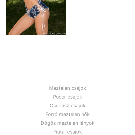
Meztelen csajok
Pucér csajok
Csupasz csajok
Forró meztelen nők
Dögös meztelen lányok
Fiatal csajok