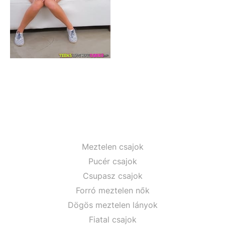
Meztelen csajok
Pucér csajok
Csupasz csajok
Forró meztelen nők
Dögös meztelen lányok
Fiatal csajok