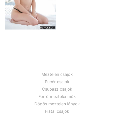
Meztelen csajok
Pucér csajok
Csupasz csajok
Forró meztelen nők
Dögös meztelen lányok
Fiatal csajok