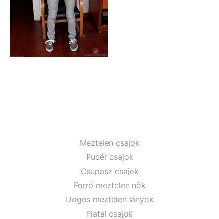
Meztelen csajok
Pucér csajok
Csupasz csajok
Forró meztelen nők
Dögös meztelen lányok
Fiatal csajok