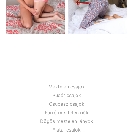
Meztelen csajok
Pucér csajok
Csupasz csajok
Forró meztelen nők
Dögös meztelen lányok
Fiatal csajok