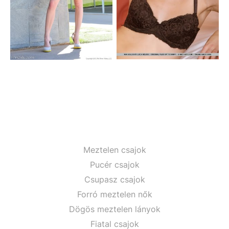
Meztelen csajok
Pucér csajok
Csupasz csajok
Forró meztelen nők
Dögös meztelen lányok
Fiatal csajok