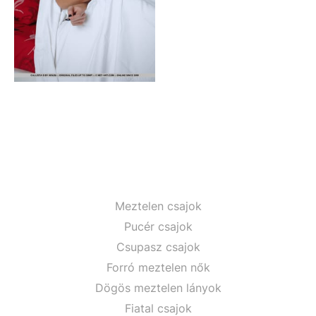
Meztelen csajok
Pucér csajok
Csupasz csajok
Forró meztelen nők
Dögös meztelen lányok
Fiatal csajok