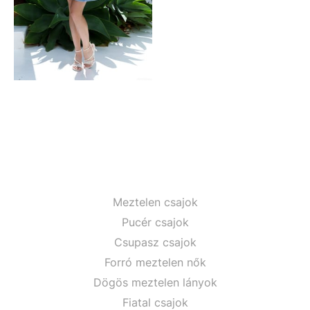
Meztelen csajok
Pucér csajok
Csupasz csajok
Forró meztelen nők
Dögös meztelen lányok
Fiatal csajok