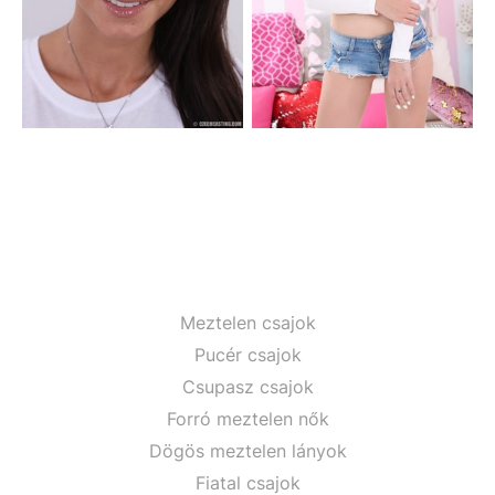
Meztelen csajok
Pucér csajok
Csupasz csajok
Forró meztelen nők
Dögös meztelen lányok
Fiatal csajok