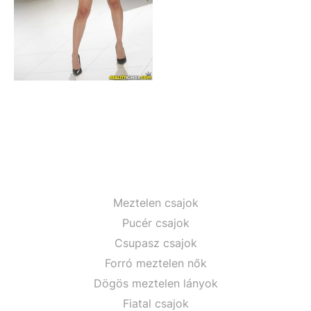
Meztelen csajok
Pucér csajok
Csupasz csajok
Forró meztelen nők
Dögös meztelen lányok
Fiatal csajok