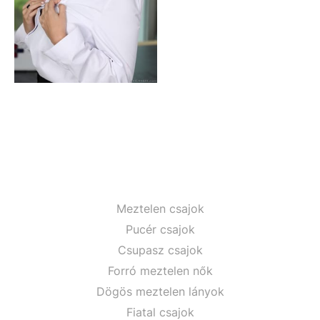
Meztelen csajok
Pucér csajok
Csupasz csajok
Forró meztelen nők
Dögös meztelen lányok
Fiatal csajok