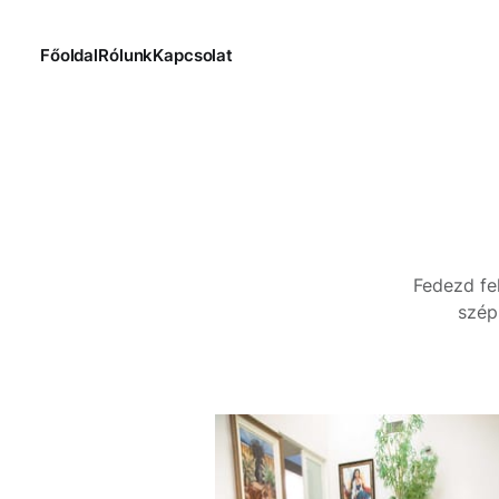
Főoldal
Rólunk
Kapcsolat
Fedezd fel
szép