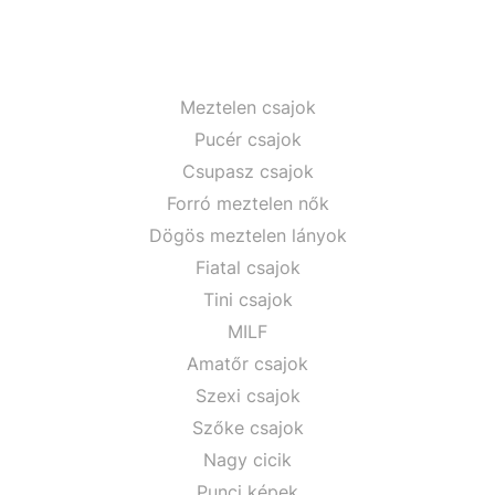
Meztelen csajok
Pucér csajok
Csupasz csajok
Forró meztelen nők
Dögös meztelen lányok
Fiatal csajok
Tini csajok
MILF
Amatőr csajok
Szexi csajok
Szőke csajok
Nagy cicik
Punci képek