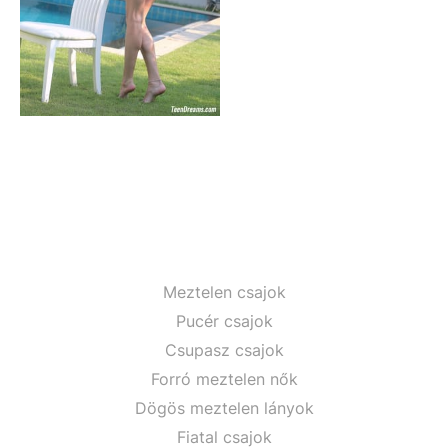
Meztelen csajok
Pucér csajok
Csupasz csajok
Forró meztelen nők
Dögös meztelen lányok
Fiatal csajok