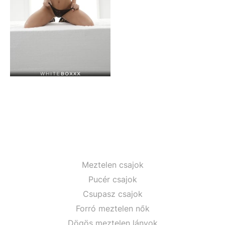
Meztelen csajok
Pucér csajok
Csupasz csajok
Forró meztelen nők
Dögös meztelen lányok