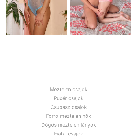
Meztelen csajok
Pucér csajok
Csupasz csajok
Forró meztelen nők
Dögös meztelen lányok
Fiatal csajok