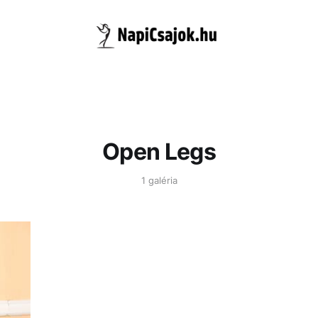
Open Legs
1 galéria