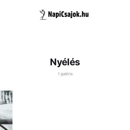
Nyélés
1 galéria