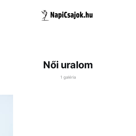
Női uralom
1 galéria