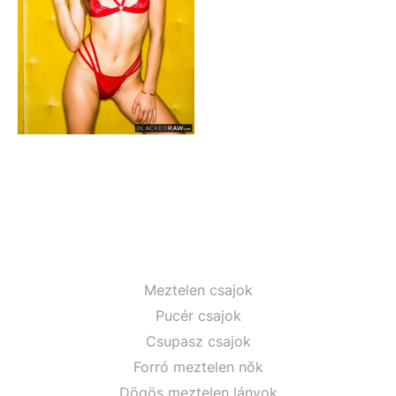
Meztelen csajok
Pucér csajok
Csupasz csajok
Forró meztelen nők
Dögös meztelen lányok