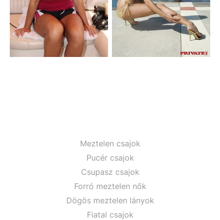
Meztelen csajok
Pucér csajok
Csupasz csajok
Forró meztelen nők
Dögös meztelen lányok
Fiatal csajok