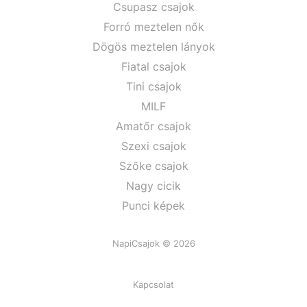
Csupasz csajok
Forró meztelen nők
Dögös meztelen lányok
Fiatal csajok
Tini csajok
MILF
Amatőr csajok
Szexi csajok
Szőke csajok
Nagy cicik
Punci képek
NapiCsajok © 2026
Kapcsolat