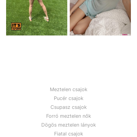
Meztelen csajok
Pucér csajok
Csupasz csajok
Forró meztelen nők
Dögös meztelen lányok
Fiatal csajok