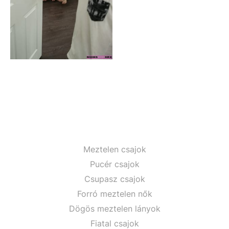
Meztelen csajok
Pucér csajok
Csupasz csajok
Forró meztelen nők
Dögös meztelen lányok
Fiatal csajok