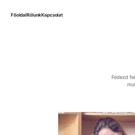
Főoldal
Rólunk
Kapcsolat
Fedezd fe
mut