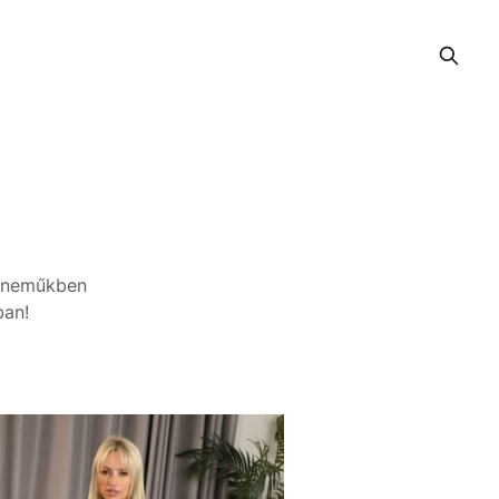
sóneműkben
ban!