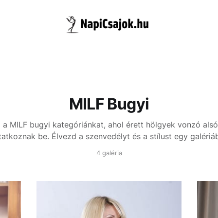
MILF Bugyi
l a MILF bugyi kategóriánkat, ahol érett hölgyek vonzó al
atkoznak be. Élvezd a szenvedélyt és a stílust egy galériá
4 galéria