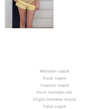
Meztelen csajok
Pucér csajok
Csupasz csajok
Forró meztelen nők
Dögös meztelen lányok
Fiatal csajok