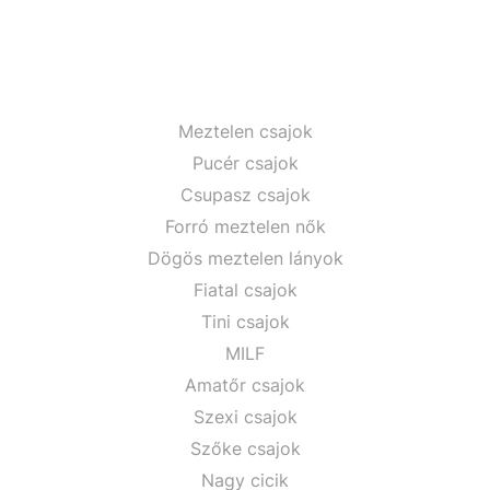
Meztelen csajok
Pucér csajok
Csupasz csajok
Forró meztelen nők
Dögös meztelen lányok
Fiatal csajok
Tini csajok
MILF
Amatőr csajok
Szexi csajok
Szőke csajok
Nagy cicik