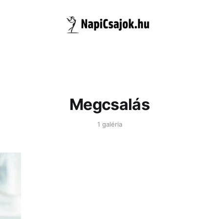
Megcsalás
1 galéria