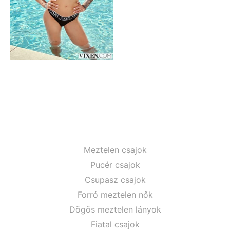
Meztelen csajok
Pucér csajok
Csupasz csajok
Forró meztelen nők
Dögös meztelen lányok
Fiatal csajok