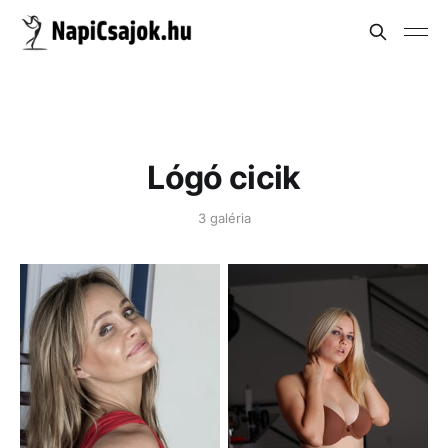
Lógó cicik
3 galéria